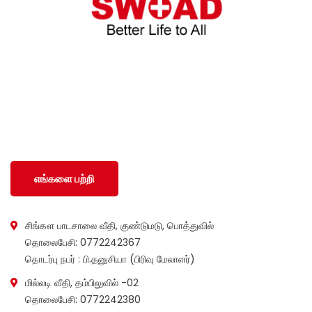
சமூக ரீதியாகவும் பொருளாதார ரீதியாகவும் பின்தங்கிய மற்றும்
மோதலில் பாதிக்கப்பட்ட சமூகங்களுடன் அவர்களின் இனம்,
பாலினம், வயது மற்றும் மதம் மற்றும் அரசியல் அடையாளத்தைப்
பொருட்படுத்தாமல் SWOAD தொடர்ந்து பணியாற்றும், மேலும்
அவர்களின் வாழ்க்கைத் தரத்தை மேலும் மேம்படுத்துவதற்கும்
நிலைநிறுத்துவதற்கும் அவர்களுக்கு உதவ உதவும்.
எங்களை பற்றி
சிங்கள பாடசாலை வீதி, குண்டுமடு, பொத்துவில்
தொலைபேசி: 0772242367
தொடர்பு நபர் : பி.தனுசியா (பிரிவு மேலாளர்)
மில்லடி வீதி, தம்பிலுவில் -02
தொலைபேசி: 0772242380