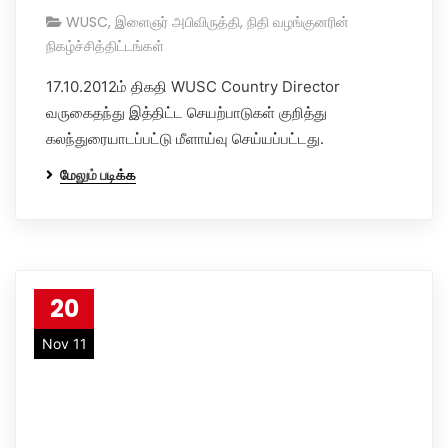
WUSC
,
இளைஞர் அபிவிருத்தி
,
நிதி வழங்குனரின்
நிகழ்ச்சித்திட்டங்கள்
17.10.2012ம் திகதி WUSC Country Director
வருகைதந்து இத்திட்ட செயற்பாடுகள் குறித்து
கலந்துரையாடப்பட்டு மீளாய்வு செய்யப்பட்டது.
மேலும் படிக்க
20
Nov 11