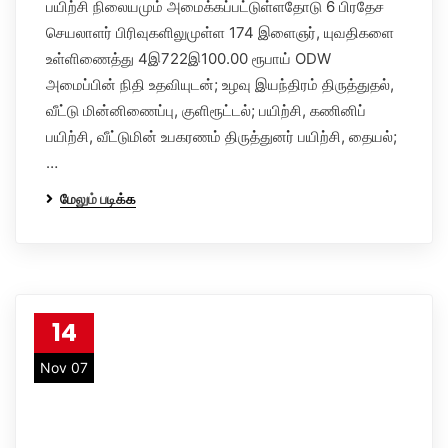
பயிற்சி நிலையமும் அமைக்கப்பட்டுள்ளதோடு 6 பிரதேச
செயலாளர் பிரிவுகளிலுமுள்ள 174 இளைஞர், யுவதிகளை
உள்ளிணைத்து 4இ722இ100.00 ரூபாய் ODW
அமைப்பின் நிதி உதவியுடன்; உழவு இயந்திரம் திருத்துதல்,
வீட்டு மின்னிணைப்பு, குளிரூட்டல்; பயிற்சி, கணினிப்
பயிற்சி, வீட்டுமின் உபகரணம் திருத்துனர் பயிற்சி, தையல்;
…
மேலும் படிக்க
14
Nov 07