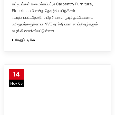
கட்டிடங்கள் அமைக்கப்பட்டு Carpentry Furniture,
Electrician போன்ற தொழில் பயிற்சிகள்
நடாத்தப்பட்டதோடு, பயிற்சிகளை முடித்துக்கொண்ட
பயிலுனர்களுக்கான NVQ தரத்திலான சான்றிதழ்களும்
வழங்கிவைக்கப்பட்டுள்ளன.
மேலும் படிக்க
14
Nov 05