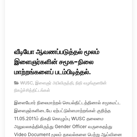
வீடியோ ஆவணப்படுத்தல் மூலம்
இளைஞர்களின் சமூக-நிலை
மாற்றங்களைப் படம்பிடித்தல்.
WUSC
,
இளைஞர் அபிவிருத்தி
,
நிதி வழங்குனரின்
நிகழ்ச்சித்திட்டங்கள்
இளையோர் நிலைமாற்றல் செயல்திட்டத்தினால் சமூகமட்ட
இளைஞர்களிடையே ஏற்பட்டுள்ளமாற்றங்கள் குறித்த
11.05.2011ம் திகதி கொழும்பு WUSC தலைமை
அலுவலகத்திலிருந்து Gender Officer வருகைதந்து
Video Document மூலம் தகவல்களை பெற்று ஆய்வினை