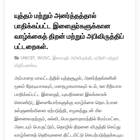
யுத்தம் மற்றும் அனர்த்தத்தால்
பாதிக்கப்பட்ட இளைஞர்களுக்கான
வாழ்க்கைத் திறன் மற்றும் அபிவிருத்திப்
பட்டறைகள்.
UNICEF
,
WUSC
,
இளைஞர் அபிவிருத்தி
,
பயிற்சி மற்றும்
விழிப்புணர்வு
அம்பாறை மாவட்டத்தில் யுத்தசூழல், அனர்த்தங்களின்
மூலம் நேரடியாகவும், மறைமுகமாகவும் உடல், உள ரீதியாக
பாதிக்கப்பட்ட இளைஞர், யுவதிகளை இலக்காகக்
கொண்டு;, இளையோர்களுக்கு வாழ்க்கை தொடர்பான
உள்ளுணர்வினை ஏற்படுத்தி, சமூகத்துடன் மீள
இணைவதற்கும், கல்வி, பொருளாதாரத்தில் மேம்பாட்டை
அடையும் பொருட்டும், தொழில் திறனை விருத்தி செய்து
வாழ்க்கைத் தெரிவுகளை திட்டமிட்டு செயற்படுத்தக்கூடிய