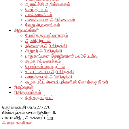
ஆராய்ச்சி அறிக்கைகள்
செய்தி மடல்
காணொலிகள்
கணக்காய்வு அறிக்கைகள்
வேறு ஆவணங்கள்
அனுபவங்கள்
பேண்தகு வாழ்வாதாரம்
அணிதிரட்டல்
இளைஞர் அபிவிருத்தி
சிறுவர் அபிவிருத்தி
பாதுகாப்பான தொழிலாளர் புலம்பெயர்வு
சமூக நல்லணக்கம்
பெண்கள் வலுவூட்டல்
உட்கட்டமைப்பு அபிவிருத்தி
சுற்றுச்சூழல் அபிவிருத்தி
சுமூக மட்ட அமைப்புக்களின் கொள்தகுதிறன்
நிகழ்வுகள்
நிதிதருனர்கள்
நிதிதருனர்கள்
தொலைபேசி
0672277276
மின்னஞ்சல்
swoad@sltnet.lk
சாகம வீதி ,
அக்கரைப்பற்று
அவரச உதவிகள்