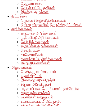
ஆளுனர் சபை
செயல்பாட்டு பகுதிகள்
இலக்கு குழுக்கள்
திட்டங்கள்
நிறுவன நிகழ்ச்சித்திட்டங்கள்
நிதி வழங்குனரின் நிகழ்ச்சித்திட்டங்கள்
அறிக்கைகள்
வருடாந்த அறிக்கைகள்
முதிப்பிட்டு அறிக்கைகள்
வெற்றிக் கதைகள்
ஆராய்ச்சி அறிக்கைகள்
செய்தி மடல்
காணொலிகள்
கணக்காய்வு அறிக்கைகள்
வேறு ஆவணங்கள்
அனுபவங்கள்
பேண்தகு வாழ்வாதாரம்
அணிதிரட்டல்
இளைஞர் அபிவிருத்தி
சிறுவர் அபிவிருத்தி
பாதுகாப்பான தொழிலாளர் புலம்பெயர்வு
சமூக நல்லணக்கம்
பெண்கள் வலுவூட்டல்
உட்கட்டமைப்பு அபிவிருத்தி
சுற்றுச்சூழல் அபிவிருத்தி