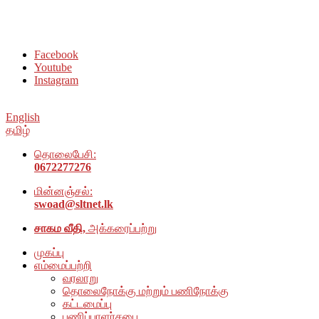
சமூக நல அமைப்பு அம்பாறை மாவட்டம் இணையதளத்திற்கு
வரவேற்கிறோம்
Facebook
Youtube
Instagram
English
தமிழ்
தொலைபேசி:
0672277276
மின்னஞ்சல்:
swoad@sltnet.lk
சாகம வீதி,
அக்கரைப்பற்று
முகப்பு
எம்மைப்பற்றி
வரலாறு
தொலைநோக்கு மற்றும் பணிநோக்கு
கட்டமைப்பு
பணிப்பாளர்சபை