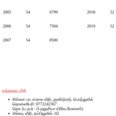
2005
54
6799
2018
52
2006
54
7504
2019
52
2007
54
8500
சமூக ரீதியாகவும் பொருளாதார ரீதியாகவும் பின்தங்கிய மற்றும்
மோதலில் பாதிக்கப்பட்ட சமூகங்களுடன் அவர்களின் இனம்,
பாலினம், வயது மற்றும் மதம் மற்றும் அரசியல் அடையாளத்தைப்
பொருட்படுத்தாமல் SWOAD தொடர்ந்து பணியாற்றும், மேலும்
அவர்களின் வாழ்க்கைத் தரத்தை மேலும் மேம்படுத்துவதற்கும்
நிலைநிறுத்துவதற்கும் அவர்களுக்கு உதவ உதவும்.
எங்களை பற்றி
சிங்கள பாடசாலை வீதி, குண்டுமடு, பொத்துவில்
தொலைபேசி: 0772242367
தொடர்பு நபர் : பி.தனுசியா (பிரிவு மேலாளர்)
மில்லடி வீதி, தம்பிலுவில் -02