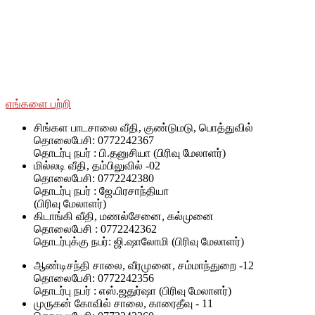
சமூக ரீதியாகவும் பொருளாதார ரீதியாகவும் பின்தங்கிய மற்றும்
மோதலில் பாதிக்கப்பட்ட சமூகங்களுடன் அவர்களின் இனம்,
பாலினம், வயது மற்றும் மதம் மற்றும் அரசியல் அடையாளத்தைப்
பொருட்படுத்தாமல் SWOAD தொடர்ந்து பணியாற்றும், மேலும்
அவர்களின் வாழ்க்கைத் தரத்தை மேலும் மேம்படுத்துவதற்கும்
நிலைநிறுத்துவதற்கும் அவர்களுக்கு உதவ உதவும்.
எங்களை பற்றி
சிங்கள பாடசாலை வீதி, குண்டுமடு, பொத்துவில்
தொலைபேசி: 0772242367
தொடர்பு நபர் : பி.தனுசியா (பிரிவு மேலாளர்)
மில்லடி வீதி, தம்பிலுவில் -02
தொலைபேசி: 0772242380
தொடர்பு நபர் : ஜே.பிரசாந்தியா
(பிரிவு மேலாளர்)
கிடாங்கி வீதி, மணல்சேனை, கல்முனை
தொலைபேசி : 0772242362
தொடர்புக்கு நபர்: ஜி.ஷாலோமி (பிரிவு மேலாளர்)
ஆண்டிசந்தி சாலை, வீரமுனை, சம்மாந்துறை -12
தொலைபேசி: 0772242356
தொடர்பு நபர் : எஸ்.ஜதுர்ஷா (பிரிவு மேலாளர்)
முருகன் கோவில் சாலை, காரைதீவு - 11