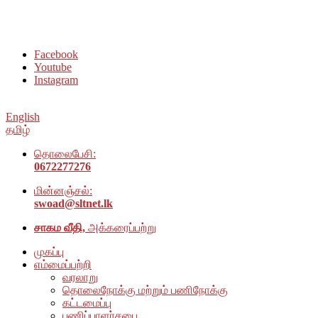
சமூக நல அமைப்பு அம்பாறை மாவட்டம் இணையதளத்திற்கு
வரவேற்கிறோம்
Facebook
Youtube
Instagram
English
தமிழ்
தொலைபேசி:
0672277276
மின்னஞ்சல்:
swoad@sltnet.lk
சாகம வீதி,
அக்கரைப்பற்று
முகப்பு
எம்மைப்பற்றி
வரலாறு
தொலைநோக்கு மற்றும் பணிநோக்கு
கட்டமைப்பு
பணிப்பாளர்சபை