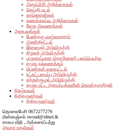
ஆராய்ச்சி அறிக்கைகள்
செய்தி மடல்
காணொலிகள்
கணக்காய்வு அறிக்கைகள்
வேறு ஆவணங்கள்
அனுபவங்கள்
பேண்தகு வாழ்வாதாரம்
அணிதிரட்டல்
இளைஞர் அபிவிருத்தி
சிறுவர் அபிவிருத்தி
பாதுகாப்பான தொழிலாளர் புலம்பெயர்வு
சமூக நல்லணக்கம்
பெண்கள் வலுவூட்டல்
உட்கட்டமைப்பு அபிவிருத்தி
சுற்றுச்சூழல் அபிவிருத்தி
சுமூக மட்ட அமைப்புக்களின் கொள்தகுதிறன்
நிகழ்வுகள்
நிதிதருனர்கள்
நிதிதருனர்கள்
தொலைபேசி
0672277276
மின்னஞ்சல்
swoad@sltnet.lk
சாகம வீதி ,
அக்கரைப்பற்று
அவரச உதவிகள்