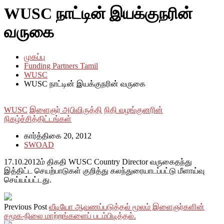
WUSC நாட்டின் இயக்குநரின்
வருகை
முகப்பு
Funding Partners Tamil
WUSC
WUSC நாட்டின் இயக்குநரின் வருகை
WUSC
இளைஞர் அபிவிருத்தி
நிதி வழங்குனரின்
நிகழ்ச்சித்திட்டங்கள்
கார்த்திகை 20, 2012
SWOAD
17.10.2012ம் திகதி WUSC Country Director வருகைதந்து
இத்திட்ட செயற்பாடுகள் குறித்து கலந்துரையாடப்பட்டு மீளாய்வு
செய்யப்பட்டது.
Previous Post
வீடியோ ஆவணப்படுத்தல் மூலம் இளைஞர்களின்
சமூக-நிலை மாற்றங்களைப் படம்பிடித்தல்.