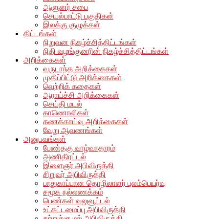
ஆளுனர் சபை
செயல்பாட்டு பகுதிகள்
இலக்கு குழுக்கள்
திட்டங்கள்
நிறுவன நிகழ்ச்சித்திட்டங்கள்
நிதி வழங்குனரின் நிகழ்ச்சித்திட்டங்கள்
அறிக்கைகள்
வருடாந்த அறிக்கைகள்
முதிப்பிட்டு அறிக்கைகள்
வெற்றிக் கதைகள்
ஆராய்ச்சி அறிக்கைகள்
செய்தி மடல்
காணொலிகள்
கணக்காய்வு அறிக்கைகள்
வேறு ஆவணங்கள்
அனுபவங்கள்
பேண்தகு வாழ்வாதாரம்
அணிதிரட்டல்
இளைஞர் அபிவிருத்தி
சிறுவர் அபிவிருத்தி
பாதுகாப்பான தொழிலாளர் புலம்பெயர்வு
சமூக நல்லணக்கம்
பெண்கள் வலுவூட்டல்
உட்கட்டமைப்பு அபிவிருத்தி
சுற்றுச்சூழல் அபிவிருத்தி