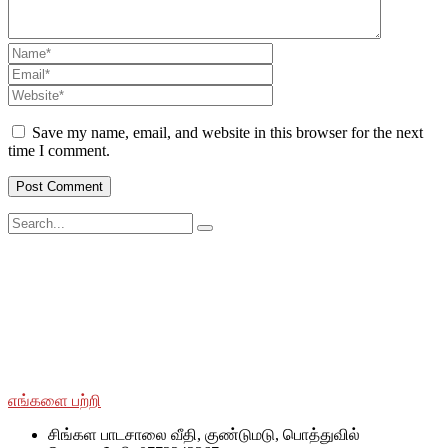
Save my name, email, and website in this browser for the next
time I comment.
சமூக ரீதியாகவும் பொருளாதார ரீதியாகவும் பின்தங்கிய மற்றும்
மோதலில் பாதிக்கப்பட்ட சமூகங்களுடன் அவர்களின் இனம்,
பாலினம், வயது மற்றும் மதம் மற்றும் அரசியல் அடையாளத்தைப்
பொருட்படுத்தாமல் SWOAD தொடர்ந்து பணியாற்றும், மேலும்
அவர்களின் வாழ்க்கைத் தரத்தை மேலும் மேம்படுத்துவதற்கும்
நிலைநிறுத்துவதற்கும் அவர்களுக்கு உதவ உதவும்.
எங்களை பற்றி
சிங்கள பாடசாலை வீதி, குண்டுமடு, பொத்துவில்