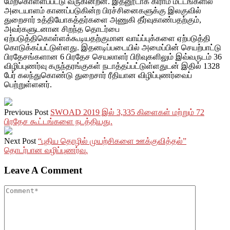
மேற்கொள்ளப்பட்டு வருகின்றன. இதனூடாக கிராம மட்டங்களில்
அடையாளம் காணப்படுகின்ற பிரச்சினைகளுக்கு இலகுவில்
துறைசார் உத்தியோகத்தர்களை அணுகி தீர்வுகாண்பதற்கும்,
அவர்களுடனான சிறந்த தொடர்பை
ஏற்படுத்திகொள்ளக்கூடியதற்குமான வாய்ப்புக்களை ஏற்படுத்தி
கொடுக்கப்பட்டுள்ளது. இதனடிப்படையில் அமைப்பின் செயற்பாட்டு
பிரதேசங்களான 6 பிரதேச செயலாளர் பிரிவுகளிலும் இவ்வருடம் 36
விழிப்புணர்வு கருந்தரங்குகள் நடாத்தப்பட்டுள்ளதுடன் இதில் 1328
பேர் கலந்துகொண்டு துறைசார் ரீதியான விழிப்புணர்வைப்
பெற்றுள்ளனர்.
Previous Post
SWOAD 2019 இல் 3,335 கிளைகள் மற்றும் 72
பிரதேச கூட்டங்களை நடத்தியது.
Next Post
“புதிய தொழில் முயற்சிகளை ஊக்குவித்தல்”
தொடர்பான வழிப்புணர்வு.
Leave A Comment