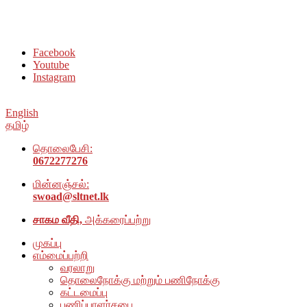
சமூக நல அமைப்பு அம்பாறை மாவட்டம் இணையதளத்திற்கு
வரவேற்கிறோம்
Facebook
Youtube
Instagram
English
தமிழ்
தொலைபேசி:
0672277276
மின்னஞ்சல்:
swoad@sltnet.lk
சாகம வீதி,
அக்கரைப்பற்று
முகப்பு
எம்மைப்பற்றி
வரலாறு
தொலைநோக்கு மற்றும் பணிநோக்கு
கட்டமைப்பு
பணிப்பாளர்சபை