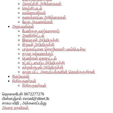
ஆராய்ச்சி அறிக்கைகள்
செய்தி மடல்
காணொலிகள்
கணக்காய்வு அறிக்கைகள்
வேறு ஆவணங்கள்
அனுபவங்கள்
பேண்தகு வாழ்வாதாரம்
அணிதிரட்டல்
இளைஞர் அபிவிருத்தி
சிறுவர் அபிவிருத்தி
பாதுகாப்பான தொழிலாளர் புலம்பெயர்வு
சமூக நல்லணக்கம்
பெண்கள் வலுவூட்டல்
உட்கட்டமைப்பு அபிவிருத்தி
சுற்றுச்சூழல் அபிவிருத்தி
சுமூக மட்ட அமைப்புக்களின் கொள்தகுதிறன்
நிகழ்வுகள்
நிதிதருனர்கள்
நிதிதருனர்கள்
தொலைபேசி
0672277276
மின்னஞ்சல்
swoad@sltnet.lk
சாகம வீதி ,
அக்கரைப்பற்று
அவரச உதவிகள்