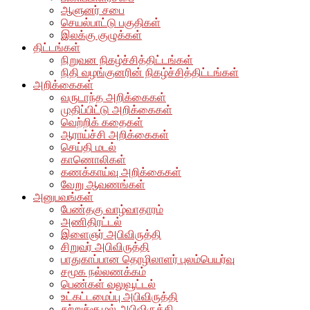
ஆளுனர் சபை
செயல்பாட்டு பகுதிகள்
இலக்கு குழுக்கள்
திட்டங்கள்
நிறுவன நிகழ்ச்சித்திட்டங்கள்
நிதி வழங்குனரின் நிகழ்ச்சித்திட்டங்கள்
அறிக்கைகள்
வருடாந்த அறிக்கைகள்
முதிப்பிட்டு அறிக்கைகள்
வெற்றிக் கதைகள்
ஆராய்ச்சி அறிக்கைகள்
செய்தி மடல்
காணொலிகள்
கணக்காய்வு அறிக்கைகள்
வேறு ஆவணங்கள்
அனுபவங்கள்
பேண்தகு வாழ்வாதாரம்
அணிதிரட்டல்
இளைஞர் அபிவிருத்தி
சிறுவர் அபிவிருத்தி
பாதுகாப்பான தொழிலாளர் புலம்பெயர்வு
சமூக நல்லணக்கம்
பெண்கள் வலுவூட்டல்
உட்கட்டமைப்பு அபிவிருத்தி
சுற்றுச்சூழல் அபிவிருத்தி