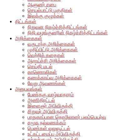
ஆளுனர் சபை
செயல்பாட்டு பகுதிகள்
இலக்கு குழுக்கள்
திட்டங்கள்
நிறுவன நிகழ்ச்சித்திட்டங்கள்
நிதி வழங்குனரின் நிகழ்ச்சித்திட்டங்கள்
அறிக்கைகள்
வருடாந்த அறிக்கைகள்
முதிப்பிட்டு அறிக்கைகள்
வெற்றிக் கதைகள்
ஆராய்ச்சி அறிக்கைகள்
செய்தி மடல்
காணொலிகள்
கணக்காய்வு அறிக்கைகள்
வேறு ஆவணங்கள்
அனுபவங்கள்
பேண்தகு வாழ்வாதாரம்
அணிதிரட்டல்
இளைஞர் அபிவிருத்தி
சிறுவர் அபிவிருத்தி
பாதுகாப்பான தொழிலாளர் புலம்பெயர்வு
சமூக நல்லணக்கம்
பெண்கள் வலுவூட்டல்
உட்கட்டமைப்பு அபிவிருத்தி
சுற்றுச்சூழல் அபிவிருத்தி