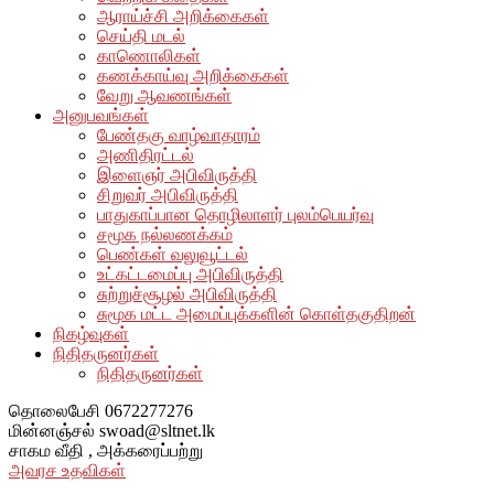
ஆராய்ச்சி அறிக்கைகள்
செய்தி மடல்
காணொலிகள்
கணக்காய்வு அறிக்கைகள்
வேறு ஆவணங்கள்
அனுபவங்கள்
பேண்தகு வாழ்வாதாரம்
அணிதிரட்டல்
இளைஞர் அபிவிருத்தி
சிறுவர் அபிவிருத்தி
பாதுகாப்பான தொழிலாளர் புலம்பெயர்வு
சமூக நல்லணக்கம்
பெண்கள் வலுவூட்டல்
உட்கட்டமைப்பு அபிவிருத்தி
சுற்றுச்சூழல் அபிவிருத்தி
சுமூக மட்ட அமைப்புக்களின் கொள்தகுதிறன்
நிகழ்வுகள்
நிதிதருனர்கள்
நிதிதருனர்கள்
தொலைபேசி
0672277276
மின்னஞ்சல்
swoad@sltnet.lk
சாகம வீதி ,
அக்கரைப்பற்று
அவரச உதவிகள்