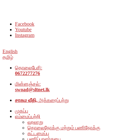
சமூக நல அமைப்பு அம்பாறை மாவட்டம் இணையதளத்திற்கு
வரவேற்கிறோம்
Facebook
Youtube
Instagram
English
தமிழ்
தொலைபேசி:
0672277276
மின்னஞ்சல்:
swoad@sltnet.lk
சாகம வீதி,
அக்கரைப்பற்று
முகப்பு
எம்மைப்பற்றி
வரலாறு
தொலைநோக்கு மற்றும் பணிநோக்கு
கட்டமைப்பு
பணிப்பாளர்சபை