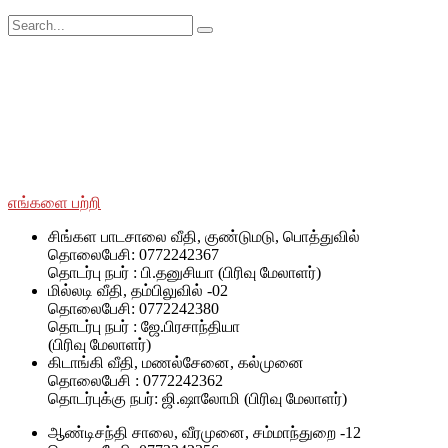
சமூக ரீதியாகவும் பொருளாதார ரீதியாகவும் பின்தங்கிய மற்றும்
மோதலில் பாதிக்கப்பட்ட சமூகங்களுடன் அவர்களின் இனம்,
பாலினம், வயது மற்றும் மதம் மற்றும் அரசியல் அடையாளத்தைப்
பொருட்படுத்தாமல் SWOAD தொடர்ந்து பணியாற்றும், மேலும்
அவர்களின் வாழ்க்கைத் தரத்தை மேலும் மேம்படுத்துவதற்கும்
நிலைநிறுத்துவதற்கும் அவர்களுக்கு உதவ உதவும்.
எங்களை பற்றி
சிங்கள பாடசாலை வீதி, குண்டுமடு, பொத்துவில்
தொலைபேசி: 0772242367
தொடர்பு நபர் : பி.தனுசியா (பிரிவு மேலாளர்)
மில்லடி வீதி, தம்பிலுவில் -02
தொலைபேசி: 0772242380
தொடர்பு நபர் : ஜே.பிரசாந்தியா
(பிரிவு மேலாளர்)
கிடாங்கி வீதி, மணல்சேனை, கல்முனை
தொலைபேசி : 0772242362
தொடர்புக்கு நபர்: ஜி.ஷாலோமி (பிரிவு மேலாளர்)
ஆண்டிசந்தி சாலை, வீரமுனை, சம்மாந்துறை -12