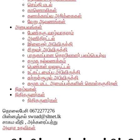
செய்தி மடல்
காணொலிகள்
கணக்காய்வு அறிக்கைகள்
வேறு ஆவணங்கள்
அனுபவங்கள்
பேண்தகு வாழ்வாதாரம்
அணிதிரட்டல்
இளைஞர் அபிவிருத்தி
சிறுவர் அபிவிருத்தி
பாதுகாப்பான தொழிலாளர் புலம்பெயர்வு
சமூக நல்லணக்கம்
பெண்கள் வலுவூட்டல்
உட்கட்டமைப்பு அபிவிருத்தி
சுற்றுச்சூழல் அபிவிருத்தி
சுமூக மட்ட அமைப்புக்களின் கொள்தகுதிறன்
நிகழ்வுகள்
நிதிதருனர்கள்
நிதிதருனர்கள்
தொலைபேசி
0672277276
மின்னஞ்சல்
swoad@sltnet.lk
சாகம வீதி ,
அக்கரைப்பற்று
அவரச உதவிகள்