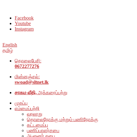
சமூக நல அமைப்பு அம்பாறை மாவட்டம் இணையதளத்திற்கு வரவேற்
Facebook
Youtube
Instagram
English
தமிழ்
தொலைபேசி:
0672277276
மின்னஞ்சல்:
swoad@sltnet.lk
சாகம வீதி,
அக்கரைப்பற்று
முகப்பு
எம்மைப்பற்றி
வரலாறு
தொலைநோக்கு மற்றும் பணிநோக்கு
கட்டமைப்பு
பணிப்பாளர்சபை
ஆளுனர் சபை