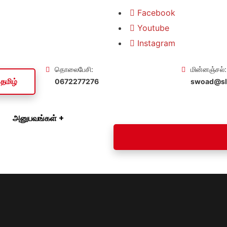
Facebook
ிறோம்
Youtube
Instagram
தொலைபேசி:
மின்னஞ்சல்:
தமிழ்
0672277276
swoad@slt
அனுபவங்கள்