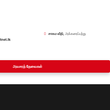
சாகம வீதி,
அக்கரைப்பற்று
net.lk
அவசரத் தேவைகள்