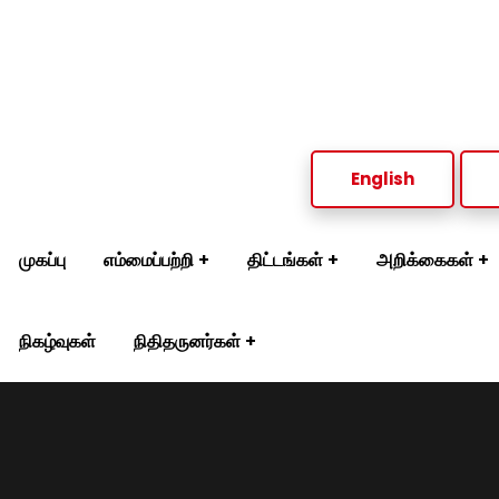
சமூக நல அமைப்பு அம்பாறை மாவட்டம் இணையதளத்திற்கு வரவேற்க
English
முகப்பு
எம்மைப்பற்றி
திட்டங்கள்
அறிக்கைகள்
நிகழ்வுகள்
நிதிதருனர்கள்