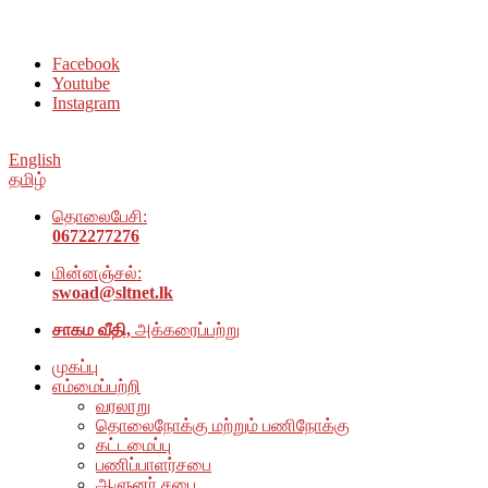
சமூக நல அமைப்பு அம்பாறை மாவட்டம் இணையதளத்திற்கு வரவேற்
Facebook
Youtube
Instagram
English
தமிழ்
தொலைபேசி:
0672277276
மின்னஞ்சல்:
swoad@sltnet.lk
சாகம வீதி,
அக்கரைப்பற்று
முகப்பு
எம்மைப்பற்றி
வரலாறு
தொலைநோக்கு மற்றும் பணிநோக்கு
கட்டமைப்பு
பணிப்பாளர்சபை
ஆளுனர் சபை