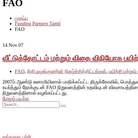
FAO
முகப்பு
Funding Partners Tamil
FAO
14
Nov 07
வீட்டுத்தோட்டம் மற்றும் விதை விநியோக பயிற்
FAO
,
நிதி வழங்குனரின் நிகழ்ச்சித்திட்டங்கள்
,
பயிற்சி மற்றும்
2007ம் ஆண்டு சுனாமியினால் பாதிக்கப்பட்ட திருக்கோவில், பொத்
உயர்த்தும் நோக்குடன் FAO நிறுவனத்தின் உதவியுடன் விவசாயத்திண
நிறுவனத்தினால் வழங்கப்பட்டது.
மேலும் படிக்க
சமூக ரீதியாகவும் பொருளாதார ரீதியாகவும் பின்தங்கிய மற்றும் மோ
SWOAD தொடர்ந்து பணியாற்றும், மேலும் அவர்களின் வாழ்க்கைத் தரத
எங்களை பற்றி