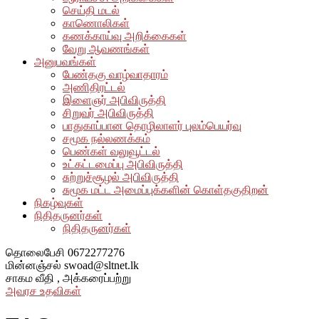
செய்தி மடல்
காணொலிகள்
கணக்காய்வு அறிக்கைகள்
வேறு ஆவணங்கள்
அனுபவங்கள்
பேண்தகு வாழ்வாதாரம்
அணிதிரட்டல்
இளைஞர் அபிவிருத்தி
சிறுவர் அபிவிருத்தி
பாதுகாப்பான தொழிலாளர் புலம்பெயர்வு
சமூக நல்லணக்கம்
பெண்கள் வலுவூட்டல்
உட்கட்டமைப்பு அபிவிருத்தி
சுற்றுச்சூழல் அபிவிருத்தி
சுமூக மட்ட அமைப்புக்களின் கொள்தகுதிறன்
நிகழ்வுகள்
நிதிதருனர்கள்
நிதிதருனர்கள்
தொலைபேசி
0672277276
மின்னஞ்சல்
swoad@sltnet.lk
சாகம வீதி ,
அக்கரைப்பற்று
அவரச உதவிகள்