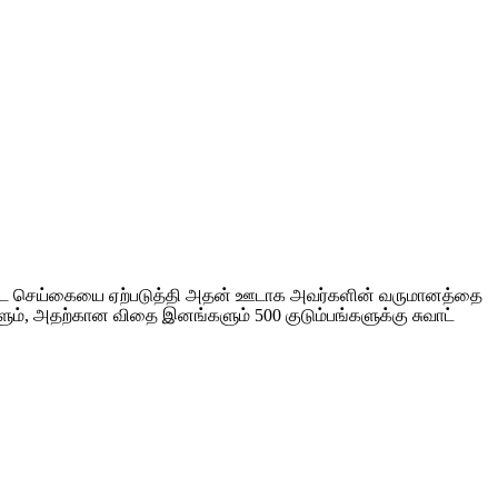
் தோட்ட செய்கையை ஏற்படுத்தி அதன் ஊடாக அவர்களின் வருமானத்தை
ளும், அதற்கான விதை இனங்களும் 500 குடும்பங்களுக்கு சுவாட்
ு மற்றும் மதம் மற்றும் அரசியல் அடையாளத்தைப் பொருட்படுத்தாமல்
கு உதவ உதவும்.