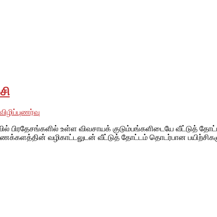
சி
 விழிப்புணர்வு
துவில் பிரதேசங்களில் உள்ள விவசாயக் குடும்பங்களிடையே வீட்டுத
ைக்களத்தின் வழிகாட்டலுடன் வீட்டுத் தோட்டம் தொடர்பான பயிற்சிக
தலில் பாதிக்கப்பட்ட சமூகங்களுடன் அவர்களின் இனம், பாலினம், வயத
்தை மேலும் மேம்படுத்துவதற்கும் நிலைநிறுத்துவதற்கும் அவர்களுக்