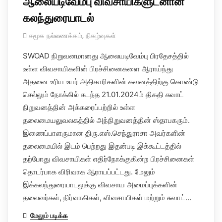
ஆலையடிவேம்பு விவசாயிகளுடனான
கலந்துரையாடல்
சமூக நல்லணக்கம்
,
நிகழ்வுகள்
SWOAD நிறுவனமானது ஆலையடிவேம்பு பிரதேசத்தில்
உள்ள விவசாயிகளின் பிரச்சினைகளை ஆராய்ந்து
அதனை உரிய உயர் அதிகாரிகளின் கவனத்திற்கு கொண்டு
செல்லும் நோக்கில் கடந்த 21.01.2024ம் திகதி சுவாட்
நிறுவனத்தின் அக்கரைப்பற்றில் உள்ள
தலைமையலுவலகத்தில் அந்நிறுவனத்தின் ஸ்தாபகரும்.
இணைப்பாளருமான திரு.எஸ்.செந்துராசா அவர்களின்
தலைமையில் இடம் பெற்றது இதன்படி இக்கூட்டத்தில்
தற்போது விவசாயிகள் எதிர்நோக்குகின்ற பிரச்சினைகள்
தொடர்பாக விரிவாக ஆராயப்பட்டது. மேலும்
இக்கலந்துரையாடலுக்கு விவசாய அமைப்புக்களின்
தலைவர்கள், நிர்வாகிகள், விவசாயிகள் மற்றும் சுவாட்…
மேலும் படிக்க