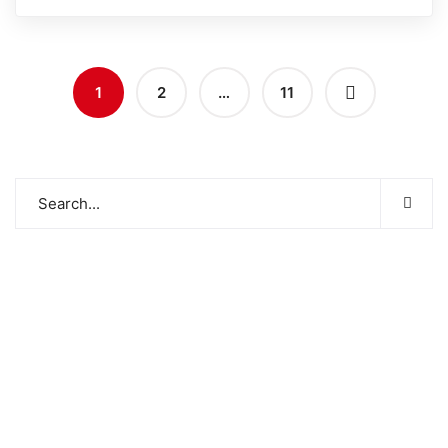
1
2
…
11
சமூக ரீதியாகவும் பொருளாதார ரீதியாகவும் பின்தங்கிய
மற்றும் மோதலில் பாதிக்கப்பட்ட சமூகங்களுடன் அவர்களின்
இனம், பாலினம், வயது மற்றும் மதம் மற்றும் அரசியல்