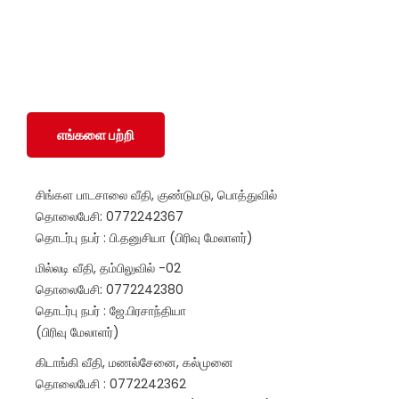
அடையாளத்தைப் பொருட்படுத்தாமல் SWOAD தொடர்ந்து
பணியாற்றும், மேலும் அவர்களின் வாழ்க்கைத் தரத்தை
மேலும் மேம்படுத்துவதற்கும் நிலைநிறுத்துவதற்கும்
அவர்களுக்கு உதவ உதவும்.
எங்களை பற்றி
சிங்கள பாடசாலை வீதி, குண்டுமடு, பொத்துவில்
தொலைபேசி: 0772242367
தொடர்பு நபர் : பி.தனுசியா (பிரிவு மேலாளர்)
மில்லடி வீதி, தம்பிலுவில் -02
தொலைபேசி: 0772242380
தொடர்பு நபர் : ஜே.பிரசாந்தியா
(பிரிவு மேலாளர்)
கிடாங்கி வீதி, மணல்சேனை, கல்முனை
தொலைபேசி : 0772242362