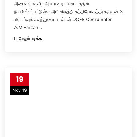
அமைச்சின் கீழ் அம்பாறை மாவட்டத்தில்
நியமிக்கப்பட்டுள்ள அபிவிருத்தி உத்தியோகத்தர்களுடன் 3
மீளாய்வுக் கலந்துரையாடல்கள் DOFE Coordinator
A.M.Farzan…
மேலும் படிக்க
19
Nov 19