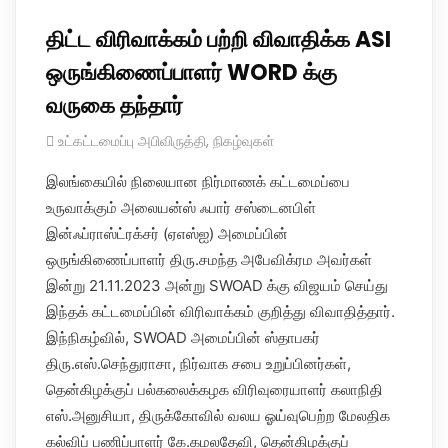
திட்ட விரிவாக்கம் பற்றி விவாதிக்க ASI
ஒருங்கிணைப்பாளர் WORD க்கு
வருகை தந்தார்
உட்கட்டமைப்பு அபிவிருத்தி
,
நிகழ்வுகள்
இலங்கையில் நிலையான நிர்மாணக் கட்டமைப்பை
உருவாக்கும் அலையன்ஸ் ஃபார் சஸ்டைனபிள்
இன்ஃப்ராஸ்ட்ரக்சர் (ஏஎஸ்ஐ) அமைப்பின்
ஒருங்கிணைப்பாளர் திரு.சமந்த அபேவிக்ரம அவர்கள்
இன்று 21.11.2023 அன்று SWOAD க்கு விஜயம் செய்து
இந்தக் கட்டமைப்பின் விரிவாக்கம் குறித்து விவாதித்தார்.
இந்நிகழ்வில், SWOAD அமைப்பின் ஸ்தாபகர்
திரு.எஸ்.செந்துராசா, நிர்வாக சபை உறுப்பினர்கள்,
தென்கிழக்குப் பல்கலைக்கழக விரிவுரையாளர் கலாநிதி
எஸ்.அனுசியா, திருக்கோவில் வலய ஓய்வுபெற்ற மேலதிக
கல்விப் பணிப்பாளர் கே.கமலதேவி, தென்கிழக்குப்