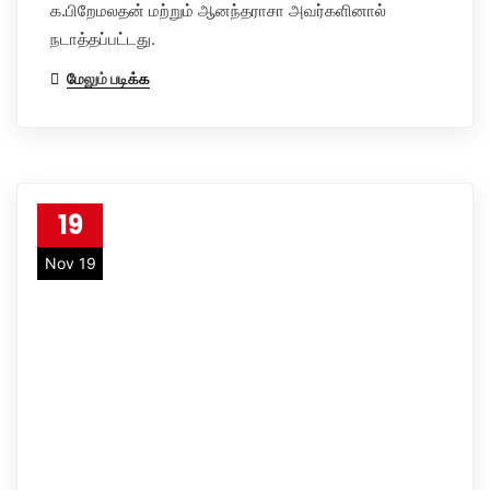
க.பிறேமலதன் மற்றும் ஆனந்தராசா அவர்களினால்
நடாத்தப்பட்டது.
மேலும் படிக்க
19
Nov 19