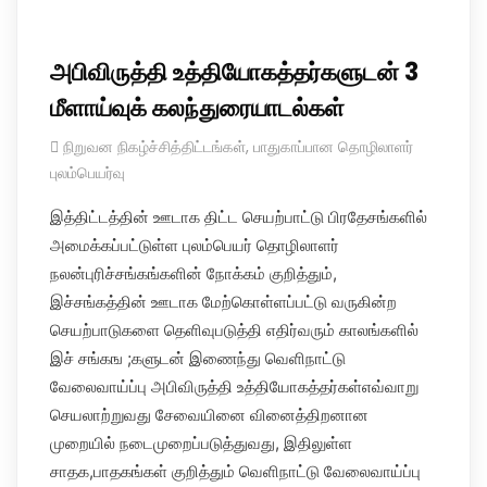
அபிவிருத்தி உத்தியோகத்தர்களுடன் 3
மீளாய்வுக் கலந்துரையாடல்கள்
நிறுவன நிகழ்ச்சித்திட்டங்கள்
,
பாதுகாப்பான தொழிலாளர்
புலம்பெயர்வு
இத்திட்டத்தின் ஊடாக திட்ட செயற்பாட்டு பிரதேசங்களில்
அமைக்கப்பட்டுள்ள புலம்பெயர் தொழிலாளர்
நலன்புரிச்சங்கங்களின் நோக்கம் குறித்தும்,
இச்சங்கத்தின் ஊடாக மேற்கொள்ளப்பட்டு வருகின்ற
செயற்பாடுகளை தெளிவுபடுத்தி எதிர்வரும் காலங்களில்
இச் சங்கங ;களுடன் இணைந்து வெளிநாட்டு
வேலைவாய்ப்பு அபிவிருத்தி உத்தியோகத்தர்கள்எவ்வாறு
செயலாற்றுவது சேவையினை வினைத்திறனான
முறையில் நடைமுறைப்படுத்துவது, இதிலுள்ள
சாதக,பாதகங்கள் குறித்தும் வெளிநாட்டு வேலைவாய்ப்பு