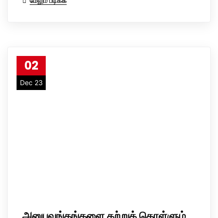
மேலும் படிக்க
02
Dec 23
அனுபவங்கங்களை கற்றுக் கொள்ளும்