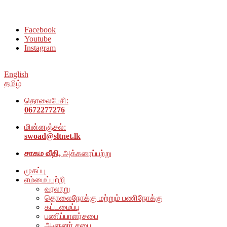
சமூக நல அமைப்பு அம்பாறை மாவட்டம் இணையதளத்திற்கு வரவேற்
Facebook
Youtube
Instagram
English
தமிழ்
தொலைபேசி:
0672277276
மின்னஞ்சல்:
swoad@sltnet.lk
சாகம வீதி,
அக்கரைப்பற்று
முகப்பு
எம்மைப்பற்றி
வரலாறு
தொலைநோக்கு மற்றும் பணிநோக்கு
கட்டமைப்பு
பணிப்பாளர்சபை
ஆளுனர் சபை