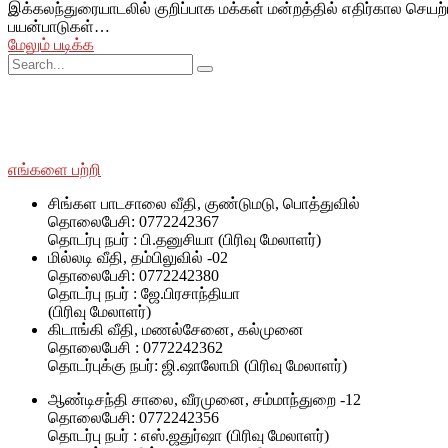
இக்கலந்துரையாடலில் குறிப்பாக மக்கள் மன்றத்தில் எதிர்கால செயற்
பயன்பாடுகள்…
மேலும் படிக்க
சமூக ரீதியாகவும் பொருளாதார ரீதியாகவும் பின்தங்கிய மற்றும் மோ
SWOAD தொடர்ந்து பணியாற்றும், மேலும் அவர்களின் வாழ்க்கைத் தரத
எங்களை பற்றி
சிங்கள பாடசாலை வீதி, குண்டுமடு, பொத்துவில்
தொலைபேசி: 0772242367
தொடர்பு நபர் : பி.தனுசியா (பிரிவு மேலாளர்)
மில்லடி வீதி, தம்பிலுவில் -02
தொலைபேசி: 0772242380
தொடர்பு நபர் : ஜே.பிரசாந்தியா
(பிரிவு மேலாளர்)
கிடாங்கி வீதி, மணல்சேனை, கல்முனை
தொலைபேசி : 0772242362
தொடர்புக்கு நபர்: ஜி.ஷாலோமி (பிரிவு மேலாளர்)
ஆண்டிசந்தி சாலை, வீரமுனை, சம்மாந்துறை -12
தொலைபேசி: 0772242356
தொடர்பு நபர் : எஸ்.ஜதுர்ஷா (பிரிவு மேலாளர்)