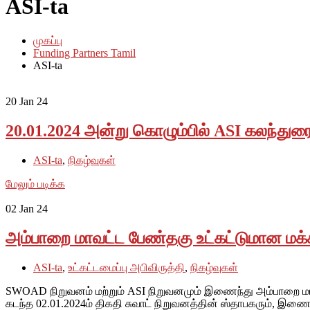
ASI-ta
முகப்பு
Funding Partners Tamil
ASI-ta
20
Jan 24
20.01.2024 அன்று கொழும்பில் ASI கலந்துர
ASI-ta
,
நிகழ்வுகள்
மேலும் படிக்க
02
Jan 24
அம்பாறை மாவட்ட பேண்தகு உட்கட்டுமான மக்க
ASI-ta
,
உட்கட்டமைப்பு அபிவிருத்தி
,
நிகழ்வுகள்
SWOAD நிறுவனம் மற்றும் ASI நிறுவனமும் இணைந்து அம்பாறை மாவட்
கடந்த 02.01.2024ம் திகதி சுவாட் நிறுவனத்தின் ஸ்தாபகரும், இ