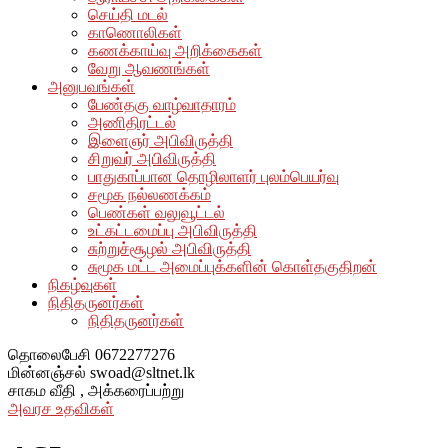
செய்தி மடல்
காணொலிகள்
கணக்காய்வு அறிக்கைகள்
வேறு ஆவணங்கள்
அனுபவங்கள்
பேண்தகு வாழ்வாதாரம்
அணிதிரட்டல்
இளைஞர் அபிவிருத்தி
சிறுவர் அபிவிருத்தி
பாதுகாப்பான தொழிலாளர் புலம்பெயர்வு
சமூக நல்லணக்கம்
பெண்கள் வலுவூட்டல்
உட்கட்டமைப்பு அபிவிருத்தி
சுற்றுச்சூழல் அபிவிருத்தி
சுமூக மட்ட அமைப்புக்களின் கொள்தகுதிறன்
நிகழ்வுகள்
நிதிதருனர்கள்
நிதிதருனர்கள்
தொலைபேசி
0672277276
மின்னஞ்சல்
swoad@sltnet.lk
சாகம வீதி ,
அக்கரைப்பற்று
அவரச உதவிகள்