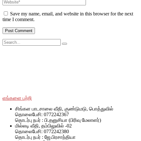
Save my name, email, and website in this browser for the next
time I comment.
சமூக ரீதியாகவும் பொருளாதார ரீதியாகவும் பின்தங்கிய மற்றும்
மோதலில் பாதிக்கப்பட்ட சமூகங்களுடன் அவர்களின் இனம்,
பாலினம், வயது மற்றும் மதம் மற்றும் அரசியல் அடையாளத்தைப்
பொருட்படுத்தாமல் SWOAD தொடர்ந்து பணியாற்றும், மேலும்
அவர்களின் வாழ்க்கைத் தரத்தை மேலும் மேம்படுத்துவதற்கும்
நிலைநிறுத்துவதற்கும் அவர்களுக்கு உதவ உதவும்.
எங்களை பற்றி
சிங்கள பாடசாலை வீதி, குண்டுமடு, பொத்துவில்
தொலைபேசி: 0772242367
தொடர்பு நபர் : பி.தனுசியா (பிரிவு மேலாளர்)
மில்லடி வீதி, தம்பிலுவில் -02
தொலைபேசி: 0772242380
தொடர்பு நபர் : ஜே.பிரசாந்தியா