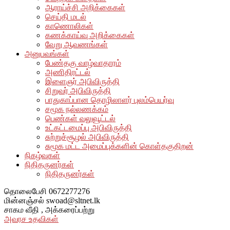
ஆராய்ச்சி அறிக்கைகள்
செய்தி மடல்
காணொலிகள்
கணக்காய்வு அறிக்கைகள்
வேறு ஆவணங்கள்
அனுபவங்கள்
பேண்தகு வாழ்வாதாரம்
அணிதிரட்டல்
இளைஞர் அபிவிருத்தி
சிறுவர் அபிவிருத்தி
பாதுகாப்பான தொழிலாளர் புலம்பெயர்வு
சமூக நல்லணக்கம்
பெண்கள் வலுவூட்டல்
உட்கட்டமைப்பு அபிவிருத்தி
சுற்றுச்சூழல் அபிவிருத்தி
சுமூக மட்ட அமைப்புக்களின் கொள்தகுதிறன்
நிகழ்வுகள்
நிதிதருனர்கள்
நிதிதருனர்கள்
தொலைபேசி
0672277276
மின்னஞ்சல்
swoad@sltnet.lk
சாகம வீதி ,
அக்கரைப்பற்று
அவரச உதவிகள்