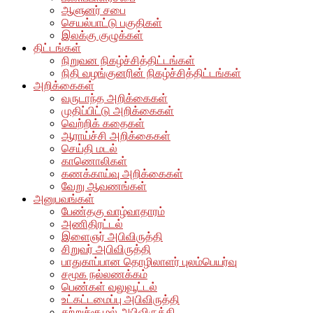
ஆளுனர் சபை
செயல்பாட்டு பகுதிகள்
இலக்கு குழுக்கள்
திட்டங்கள்
நிறுவன நிகழ்ச்சித்திட்டங்கள்
நிதி வழங்குனரின் நிகழ்ச்சித்திட்டங்கள்
அறிக்கைகள்
வருடாந்த அறிக்கைகள்
முதிப்பிட்டு அறிக்கைகள்
வெற்றிக் கதைகள்
ஆராய்ச்சி அறிக்கைகள்
செய்தி மடல்
காணொலிகள்
கணக்காய்வு அறிக்கைகள்
வேறு ஆவணங்கள்
அனுபவங்கள்
பேண்தகு வாழ்வாதாரம்
அணிதிரட்டல்
இளைஞர் அபிவிருத்தி
சிறுவர் அபிவிருத்தி
பாதுகாப்பான தொழிலாளர் புலம்பெயர்வு
சமூக நல்லணக்கம்
பெண்கள் வலுவூட்டல்
உட்கட்டமைப்பு அபிவிருத்தி
சுற்றுச்சூழல் அபிவிருத்தி