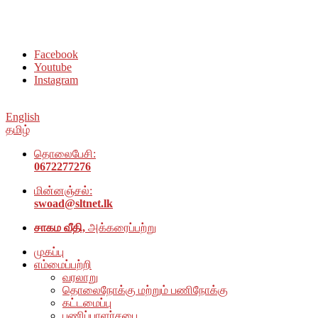
சமூக நல அமைப்பு அம்பாறை மாவட்டம் இணையதளத்திற்கு
வரவேற்கிறோம்
Facebook
Youtube
Instagram
English
தமிழ்
தொலைபேசி:
0672277276
மின்னஞ்சல்:
swoad@sltnet.lk
சாகம வீதி,
அக்கரைப்பற்று
முகப்பு
எம்மைப்பற்றி
வரலாறு
தொலைநோக்கு மற்றும் பணிநோக்கு
கட்டமைப்பு
பணிப்பாளர்சபை