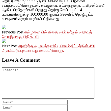
தொடர்பாக 95,000.00 ரூபாய் செலவில் 10 பயிற்சிகள்
நடாத்தப்பட்டுள்ளதுடன், கல்முனை, சம்மாந்துறை, நாவிதன்வெளி
ஆகிய பிரதேசங்களிலிருந்து தெரிவு செய்யப்பட்ட 4
பயனாளிகளுக்கு 160,000.00 ரூபாய் செலவில் தொழிநுட்ப
உபகரணங்களும் வழங்கப்பட்டுள்ளது
Previous Post
கல்முனையில் விதை நெல் மற்றும் நெசவுத்
தொழிலுக்கு நிதி உதவி
Next Post
அனர்த்த அபாயத்தணிப்பு செயற்திட்டத்தின் 450
அனகியடுப்புக்கள் வழங்கப்பட்டுள்ளது.
Leave A Comment