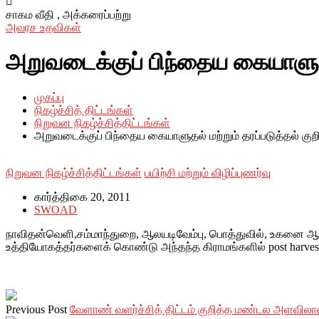
சாகம வீதி ,
அக்கரைப்பற்று
அவரச உதவிகள்
அறுவடைக்குப் பிந்தைய கையாளுதல் 
முகப்பு
நிகழ்ச்சித் திட்டங்கள்
நிறுவன நிகழ்ச்சித்திட்டங்கள்
அறுவடைக்குப் பிந்தைய கையாளுதல் மற்றும் தரப்படுத்தல் குறி
நிறுவன நிகழ்ச்சித்திட்டங்கள்
பயிற்சி மற்றும் விழிப்புணர்வு
கார்த்திகை 20, 2011
SWOAD
நாவிதன்வெளி,சம்மாந்துறை, ஆலயடிவேம்பு, பொத்துவில், உகனை ஆகி
உத்தியோகத்தர்களைக் கொண்டு அந்தந்த கிராமங்களில் post harvest ha
Previous Post
வேளாண் வளர்ச்சித் திட்டம் குறித்த மண்டல அளவில