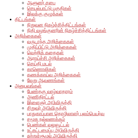
ஆளுனர் சபை
செயல்பாட்டு பகுதிகள்
இலக்கு குழுக்கள்
திட்டங்கள்
நிறுவன நிகழ்ச்சித்திட்டங்கள்
நிதி வழங்குனரின் நிகழ்ச்சித்திட்டங்கள்
அறிக்கைகள்
வருடாந்த அறிக்கைகள்
முதிப்பிட்டு அறிக்கைகள்
வெற்றிக் கதைகள்
ஆராய்ச்சி அறிக்கைகள்
செய்தி மடல்
காணொலிகள்
கணக்காய்வு அறிக்கைகள்
வேறு ஆவணங்கள்
அனுபவங்கள்
பேண்தகு வாழ்வாதாரம்
அணிதிரட்டல்
இளைஞர் அபிவிருத்தி
சிறுவர் அபிவிருத்தி
பாதுகாப்பான தொழிலாளர் புலம்பெயர்வு
சமூக நல்லணக்கம்
பெண்கள் வலுவூட்டல்
உட்கட்டமைப்பு அபிவிருத்தி
சுற்றுச்சூழல் அபிவிருத்தி