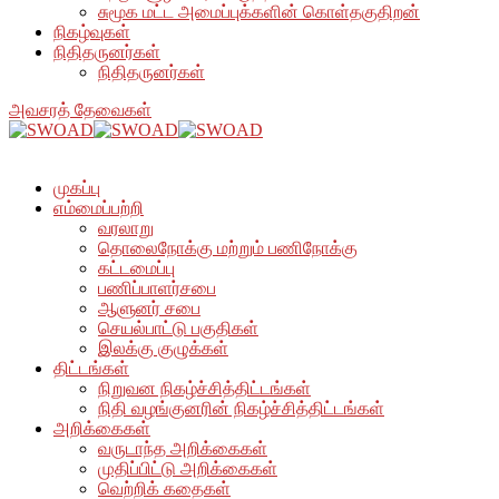
சுமூக மட்ட அமைப்புக்களின் கொள்தகுதிறன்
நிகழ்வுகள்
நிதிதருனர்கள்
நிதிதருனர்கள்
அவசரத் தேவைகள்
முகப்பு
எம்மைப்பற்றி
வரலாறு
தொலைநோக்கு மற்றும் பணிநோக்கு
கட்டமைப்பு
பணிப்பாளர்சபை
ஆளுனர் சபை
செயல்பாட்டு பகுதிகள்
இலக்கு குழுக்கள்
திட்டங்கள்
நிறுவன நிகழ்ச்சித்திட்டங்கள்
நிதி வழங்குனரின் நிகழ்ச்சித்திட்டங்கள்
அறிக்கைகள்
வருடாந்த அறிக்கைகள்
முதிப்பிட்டு அறிக்கைகள்
வெற்றிக் கதைகள்