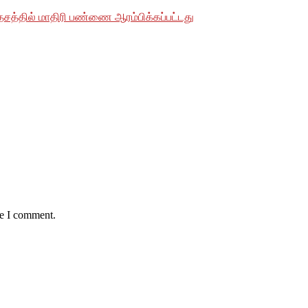
தேசத்தில் மாதிரி பண்ணை ஆரம்பிக்கப்பட்டது
me I comment.
தலில் பாதிக்கப்பட்ட சமூகங்களுடன் அவர்களின் இனம், பாலினம், வயத