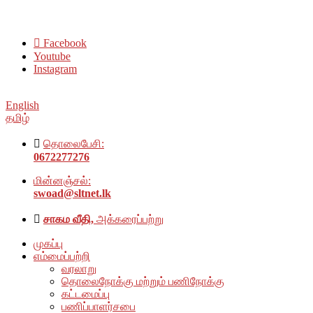
சமூக நல அமைப்பு அம்பாறை மாவட்டம் இணையதளத்திற்கு வரவேற்
Facebook
Youtube
Instagram
English
தமிழ்
தொலைபேசி:
0672277276
மின்னஞ்சல்:
swoad@sltnet.lk
சாகம வீதி,
அக்கரைப்பற்று
முகப்பு
எம்மைப்பற்றி
வரலாறு
தொலைநோக்கு மற்றும் பணிநோக்கு
கட்டமைப்பு
பணிப்பாளர்சபை