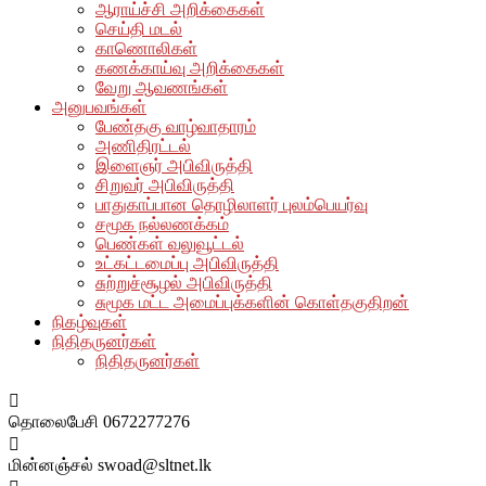
ஆராய்ச்சி அறிக்கைகள்
செய்தி மடல்
காணொலிகள்
கணக்காய்வு அறிக்கைகள்
வேறு ஆவணங்கள்
அனுபவங்கள்
பேண்தகு வாழ்வாதாரம்
அணிதிரட்டல்
இளைஞர் அபிவிருத்தி
சிறுவர் அபிவிருத்தி
பாதுகாப்பான தொழிலாளர் புலம்பெயர்வு
சமூக நல்லணக்கம்
பெண்கள் வலுவூட்டல்
உட்கட்டமைப்பு அபிவிருத்தி
சுற்றுச்சூழல் அபிவிருத்தி
சுமூக மட்ட அமைப்புக்களின் கொள்தகுதிறன்
நிகழ்வுகள்
நிதிதருனர்கள்
நிதிதருனர்கள்
தொலைபேசி
0672277276
மின்னஞ்சல்
swoad@sltnet.lk