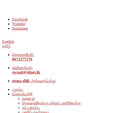
சமூக நல அமைப்பு அம்பாறை மாவட்டம் இணையதளத்திற்கு
வரவேற்கிறோம்
Facebook
Youtube
Instagram
English
தமிழ்
தொலைபேசி:
0672277276
மின்னஞ்சல்:
swoad@sltnet.lk
சாகம வீதி,
அக்கரைப்பற்று
முகப்பு
எம்மைப்பற்றி
வரலாறு
தொலைநோக்கு மற்றும் பணிநோக்கு
கட்டமைப்பு
பணிப்பாளர்சபை