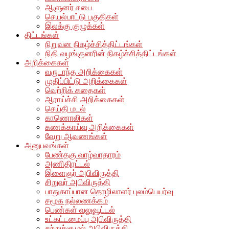
ஆளுனர் சபை
செயல்பாட்டு பகுதிகள்
இலக்கு குழுக்கள்
திட்டங்கள்
நிறுவன நிகழ்ச்சித்திட்டங்கள்
நிதி வழங்குனரின் நிகழ்ச்சித்திட்டங்கள்
அறிக்கைகள்
வருடாந்த அறிக்கைகள்
முதிப்பிட்டு அறிக்கைகள்
வெற்றிக் கதைகள்
ஆராய்ச்சி அறிக்கைகள்
செய்தி மடல்
காணொலிகள்
கணக்காய்வு அறிக்கைகள்
வேறு ஆவணங்கள்
அனுபவங்கள்
பேண்தகு வாழ்வாதாரம்
அணிதிரட்டல்
இளைஞர் அபிவிருத்தி
சிறுவர் அபிவிருத்தி
பாதுகாப்பான தொழிலாளர் புலம்பெயர்வு
சமூக நல்லணக்கம்
பெண்கள் வலுவூட்டல்
உட்கட்டமைப்பு அபிவிருத்தி
சுற்றுச்சூழல் அபிவிருத்தி