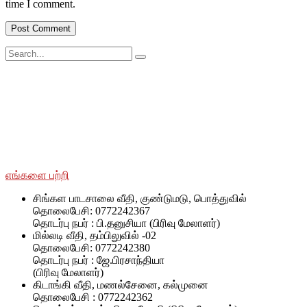
time I comment.
சமூக ரீதியாகவும் பொருளாதார ரீதியாகவும் பின்தங்கிய மற்றும்
மோதலில் பாதிக்கப்பட்ட சமூகங்களுடன் அவர்களின் இனம்,
பாலினம், வயது மற்றும் மதம் மற்றும் அரசியல் அடையாளத்தைப்
பொருட்படுத்தாமல் SWOAD தொடர்ந்து பணியாற்றும், மேலும்
அவர்களின் வாழ்க்கைத் தரத்தை மேலும் மேம்படுத்துவதற்கும்
நிலைநிறுத்துவதற்கும் அவர்களுக்கு உதவ உதவும்.
எங்களை பற்றி
சிங்கள பாடசாலை வீதி, குண்டுமடு, பொத்துவில்
தொலைபேசி: 0772242367
தொடர்பு நபர் : பி.தனுசியா (பிரிவு மேலாளர்)
மில்லடி வீதி, தம்பிலுவில் -02
தொலைபேசி: 0772242380
தொடர்பு நபர் : ஜே.பிரசாந்தியா
(பிரிவு மேலாளர்)
கிடாங்கி வீதி, மணல்சேனை, கல்முனை
தொலைபேசி : 0772242362