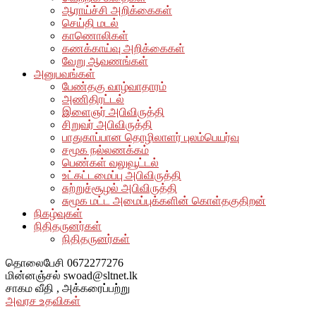
ஆராய்ச்சி அறிக்கைகள்
செய்தி மடல்
காணொலிகள்
கணக்காய்வு அறிக்கைகள்
வேறு ஆவணங்கள்
அனுபவங்கள்
பேண்தகு வாழ்வாதாரம்
அணிதிரட்டல்
இளைஞர் அபிவிருத்தி
சிறுவர் அபிவிருத்தி
பாதுகாப்பான தொழிலாளர் புலம்பெயர்வு
சமூக நல்லணக்கம்
பெண்கள் வலுவூட்டல்
உட்கட்டமைப்பு அபிவிருத்தி
சுற்றுச்சூழல் அபிவிருத்தி
சுமூக மட்ட அமைப்புக்களின் கொள்தகுதிறன்
நிகழ்வுகள்
நிதிதருனர்கள்
நிதிதருனர்கள்
தொலைபேசி
0672277276
மின்னஞ்சல்
swoad@sltnet.lk
சாகம வீதி ,
அக்கரைப்பற்று
அவரச உதவிகள்