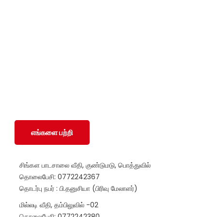
சமூக ரீதியாகவும் பொருளாதார ரீதியாகவும் பின்தங்கிய
மற்றும் மோதலில் பாதிக்கப்பட்ட சமூகங்களுடன் அவர்களின்
இனம், பாலினம், வயது மற்றும் மதம் மற்றும் அரசியல்
அடையாளத்தைப் பொருட்படுத்தாமல் SWOAD தொடர்ந்து
பணியாற்றும், மேலும் அவர்களின் வாழ்க்கைத் தரத்தை
மேலும் மேம்படுத்துவதற்கும் நிலைநிறுத்துவதற்கும்
அவர்களுக்கு உதவ உதவும்.
எங்களை பற்றி
சிங்கள பாடசாலை வீதி, குண்டுமடு, பொத்துவில்
தொலைபேசி: 0772242367
தொடர்பு நபர் : பி.தனுசியா (பிரிவு மேலாளர்)
மில்லடி வீதி, தம்பிலுவில் -02
தொலைபேசி: 0772242380