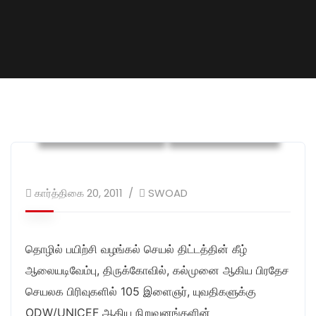
இளைஞர் அபிவிருத்தி
கல்வி அபிவிருத்தி
கார்த்திகை 20, 2011
SWOAD
தொழில் பயிற்சி வழங்கல் செயல் திட்டத்தின் கீழ்
ஆலையடிவேம்பு, திருக்கோவில், கல்முனை ஆகிய பிரதேச
செயலக பிரிவுகளில் 105 இளைஞர், யுவதிகளுக்கு
ODW/UNICEF ஆகிய நிறுவனங்களின்