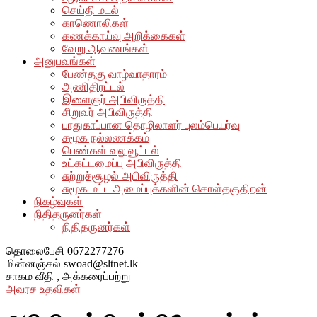
செய்தி மடல்
காணொலிகள்
கணக்காய்வு அறிக்கைகள்
வேறு ஆவணங்கள்
அனுபவங்கள்
பேண்தகு வாழ்வாதாரம்
அணிதிரட்டல்
இளைஞர் அபிவிருத்தி
சிறுவர் அபிவிருத்தி
பாதுகாப்பான தொழிலாளர் புலம்பெயர்வு
சமூக நல்லணக்கம்
பெண்கள் வலுவூட்டல்
உட்கட்டமைப்பு அபிவிருத்தி
சுற்றுச்சூழல் அபிவிருத்தி
சுமூக மட்ட அமைப்புக்களின் கொள்தகுதிறன்
நிகழ்வுகள்
நிதிதருனர்கள்
நிதிதருனர்கள்
தொலைபேசி
0672277276
மின்னஞ்சல்
swoad@sltnet.lk
சாகம வீதி ,
அக்கரைப்பற்று
அவரச உதவிகள்