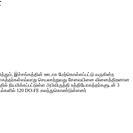
்
றித்தும், இச்சங்கத்தின் ஊடாக மேற்கொள்ளப்பட்டு வருகின்ற
்தியோகத்தர்கள்எவ்வாறு செயலாற்றுவது சேவையினை வினைத்திறனான
ில் நியமிக்கப்பட்டுள்ள அபிவிருத்தி உத்தியோகத்தர்களுடன் 3
ையாடல்களில் 120 DO-FE கலந்துகொண்டுள்ளனர்