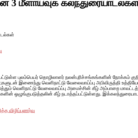
் 3 மீளாய்வுக் கலந்துரையாடல்கள
ாடல்கள்
ு
பட்டுள்ள புலம்பெயர் தொழிலாளர் நலன்புரிச்சங்கங்களின் நோக்கம் கு
கங ;களுடன் இணைந்து வெளிநாட்டு வேலைவாய்ப்பு அபிவிருத்தி உத
தும் வெளிநாட்டு வேலைவாய்ப்பு அமைச்சின் கீழ் அம்பாறை மாவட்டத்த
்களின் ஒழுங்குபடுத்தலின் கீழ் நடாத்தப்பட்டுள்ளது. இக்கலந்துர
்த விழிப்புணர்வு