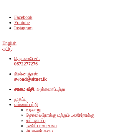
சமூக நல அமைப்பு அம்பாறை மாவட்டம் இணையதளத்திற்கு வரவேற்
Facebook
Youtube
Instagram
English
தமிழ்
தொலைபேசி:
0672277276
மின்னஞ்சல்:
swoad@sltnet.lk
சாகம வீதி,
அக்கரைப்பற்று
முகப்பு
எம்மைப்பற்றி
வரலாறு
தொலைநோக்கு மற்றும் பணிநோக்கு
கட்டமைப்பு
பணிப்பாளர்சபை
ஆளுனர் சபை