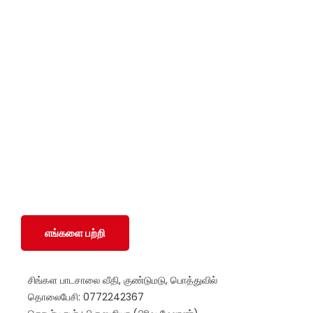
சமூக ரீதியாகவும் பொருளாதார ரீதியாகவும் பின்தங்கிய
மற்றும் மோதலில் பாதிக்கப்பட்ட சமூகங்களுடன் அவர்களின்
இனம், பாலினம், வயது மற்றும் மதம் மற்றும் அரசியல்
அடையாளத்தைப் பொருட்படுத்தாமல் SWOAD தொடர்ந்து
பணியாற்றும், மேலும் அவர்களின் வாழ்க்கைத் தரத்தை
மேலும் மேம்படுத்துவதற்கும் நிலைநிறுத்துவதற்கும்
அவர்களுக்கு உதவ உதவும்.
எங்களை பற்றி
சிங்கள பாடசாலை வீதி, குண்டுமடு, பொத்துவில்
தொலைபேசி: 0772242367