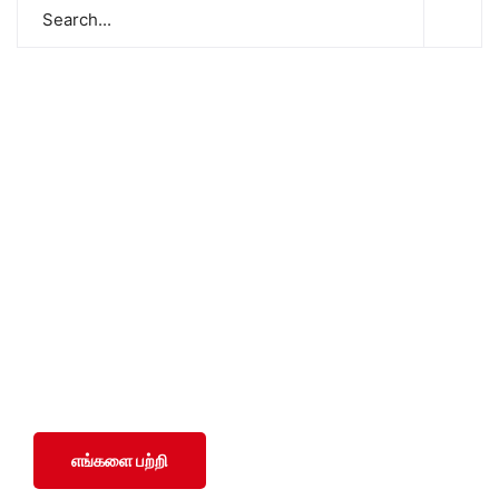
சமூக ரீதியாகவும் பொருளாதார ரீதியாகவும் பின்தங்கிய
மற்றும் மோதலில் பாதிக்கப்பட்ட சமூகங்களுடன் அவர்களின்
இனம், பாலினம், வயது மற்றும் மதம் மற்றும் அரசியல்
அடையாளத்தைப் பொருட்படுத்தாமல் SWOAD தொடர்ந்து
பணியாற்றும், மேலும் அவர்களின் வாழ்க்கைத் தரத்தை
மேலும் மேம்படுத்துவதற்கும் நிலைநிறுத்துவதற்கும்
அவர்களுக்கு உதவ உதவும்.
எங்களை பற்றி