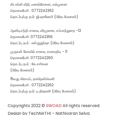
கிடாங்கி வீதி, மணல்சேனை, கல்முனை
தொலைபேசி : 0772242362
தொடர்புக்கு நபர்: ஜி.ஷாலோமி (பிரிவு மேலாளர்)
ஆண்டிசந்தி சாலை, வீரமுனை, சம்மாந்துறை -12
தொலைபேசி: 0772242356
தொடர்பு நபர் : எஸ்.ஜதுர்ஷா (பிரிவு மேலாளர்)
முருகன் கோவில் சாலை, காரைதீவு - 11
தொலைபேசி: 0772242260
தொடர்பு நபர் : கே.சசிகலா
(பிரிவு மேலாளர்)
15வது கிராமம், நாவிதன்வெளி
தொலைபேசி : 0772242262
தொடர்புக்கு நபர்: டி.திஷானி (பிரிவு மேலாளர்)
Copyrights 2022
©
SWOAD
All rights reserved.
Design by TechNATHI – Nathivaran Selva