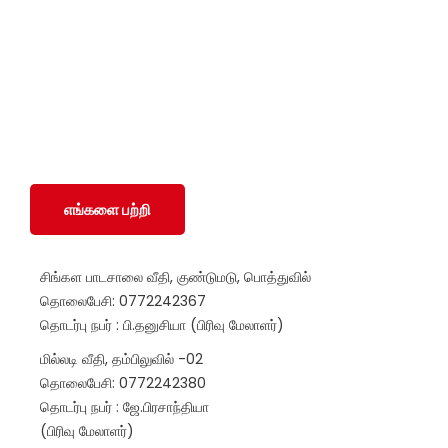
மற்றும் மோதலில் பாதிக்கப்பட்ட சமூகங்களுடன் அவர்களின்
இனம், பாலினம், வயது மற்றும் மதம் மற்றும் அரசியல்
அடையாளத்தைப் பொருட்படுத்தாமல் SWOAD தொடர்ந்து
பணியாற்றும், மேலும் அவர்களின் வாழ்க்கைத் தரத்தை
மேலும் மேம்படுத்துவதற்கும் நிலைநிறுத்துவதற்கும்
அவர்களுக்கு உதவ உதவும்.
எங்களை பற்றி
சிங்கள பாடசாலை வீதி, குண்டுமடு, பொத்துவில்
தொலைபேசி: 0772242367
தொடர்பு நபர் : பி.தனுசியா (பிரிவு மேலாளர்)
மில்லடி வீதி, தம்பிலுவில் -02
தொலைபேசி: 0772242380
தொடர்பு நபர் : ஜே.பிரசாந்தியா
(பிரிவு மேலாளர்)