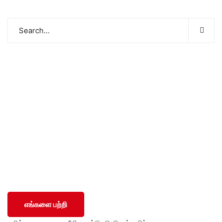
சமூக ரீதியாகவும் பொருளாதார ரீதியாகவும் பின்தங்கிய மற்றும்
மோதலில் பாதிக்கப்பட்ட சமூகங்களுடன் அவர்களின் இனம்,
பாலினம், வயது மற்றும் மதம் மற்றும் அரசியல் அடையாளத்தைப்
பொருட்படுத்தாமல் SWOAD தொடர்ந்து பணியாற்றும், மேலும்
அவர்களின் வாழ்க்கைத் தரத்தை மேலும் மேம்படுத்துவதற்கும்
நிலைநிறுத்துவதற்கும் அவர்களுக்கு உதவ உதவும்.
எங்களை பற்றி