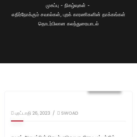
முகப்பு
நிகழ்வுகள்
எதிர்நோக்கும் சவால்கள், புறக் காரணிகளின் தாக்கங்கள்
தொடர்பிலான கலந்துரையாடல்
நிகழ்வுகள்
புரட்டாதி 26, 2023
SWOAD