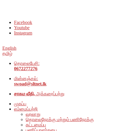
சமூக நல அமைப்பு அம்பாறை மாவட்டம் இணையதளத்திற்கு
வரவேற்கிறோம்
Facebook
Youtube
Instagram
English
தமிழ்
தொலைபேசி:
0672277276
மின்னஞ்சல்:
swoad@sltnet.lk
சாகம வீதி,
அக்கரைப்பற்று
முகப்பு
எம்மைப்பற்றி
வரலாறு
தொலைநோக்கு மற்றும் பணிநோக்கு
கட்டமைப்பு
பணிப்பாளர்சபை