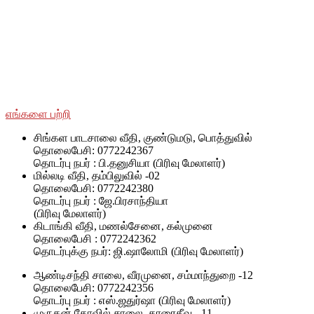
சமூக ரீதியாகவும் பொருளாதார ரீதியாகவும் பின்தங்கிய மற்றும்
மோதலில் பாதிக்கப்பட்ட சமூகங்களுடன் அவர்களின் இனம்,
பாலினம், வயது மற்றும் மதம் மற்றும் அரசியல் அடையாளத்தைப்
பொருட்படுத்தாமல் SWOAD தொடர்ந்து பணியாற்றும், மேலும்
அவர்களின் வாழ்க்கைத் தரத்தை மேலும் மேம்படுத்துவதற்கும்
நிலைநிறுத்துவதற்கும் அவர்களுக்கு உதவ உதவும்.
எங்களை பற்றி
சிங்கள பாடசாலை வீதி, குண்டுமடு, பொத்துவில்
தொலைபேசி: 0772242367
தொடர்பு நபர் : பி.தனுசியா (பிரிவு மேலாளர்)
மில்லடி வீதி, தம்பிலுவில் -02
தொலைபேசி: 0772242380
தொடர்பு நபர் : ஜே.பிரசாந்தியா
(பிரிவு மேலாளர்)
கிடாங்கி வீதி, மணல்சேனை, கல்முனை
தொலைபேசி : 0772242362
தொடர்புக்கு நபர்: ஜி.ஷாலோமி (பிரிவு மேலாளர்)
ஆண்டிசந்தி சாலை, வீரமுனை, சம்மாந்துறை -12
தொலைபேசி: 0772242356
தொடர்பு நபர் : எஸ்.ஜதுர்ஷா (பிரிவு மேலாளர்)
முருகன் கோவில் சாலை, காரைதீவு - 11