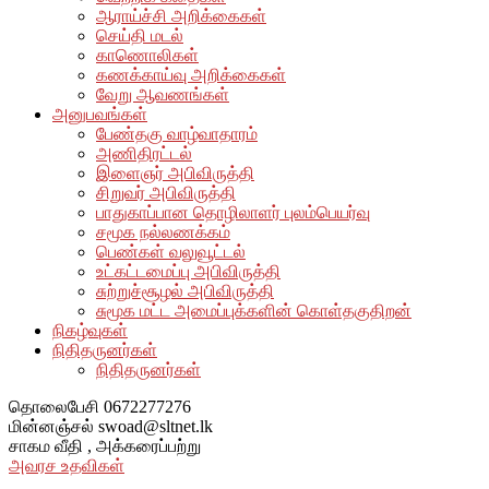
ஆராய்ச்சி அறிக்கைகள்
செய்தி மடல்
காணொலிகள்
கணக்காய்வு அறிக்கைகள்
வேறு ஆவணங்கள்
அனுபவங்கள்
பேண்தகு வாழ்வாதாரம்
அணிதிரட்டல்
இளைஞர் அபிவிருத்தி
சிறுவர் அபிவிருத்தி
பாதுகாப்பான தொழிலாளர் புலம்பெயர்வு
சமூக நல்லணக்கம்
பெண்கள் வலுவூட்டல்
உட்கட்டமைப்பு அபிவிருத்தி
சுற்றுச்சூழல் அபிவிருத்தி
சுமூக மட்ட அமைப்புக்களின் கொள்தகுதிறன்
நிகழ்வுகள்
நிதிதருனர்கள்
நிதிதருனர்கள்
தொலைபேசி
0672277276
மின்னஞ்சல்
swoad@sltnet.lk
சாகம வீதி ,
அக்கரைப்பற்று
அவரச உதவிகள்