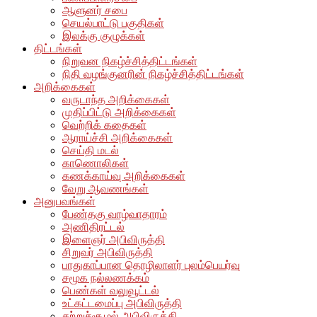
ஆளுனர் சபை
செயல்பாட்டு பகுதிகள்
இலக்கு குழுக்கள்
திட்டங்கள்
நிறுவன நிகழ்ச்சித்திட்டங்கள்
நிதி வழங்குனரின் நிகழ்ச்சித்திட்டங்கள்
அறிக்கைகள்
வருடாந்த அறிக்கைகள்
முதிப்பிட்டு அறிக்கைகள்
வெற்றிக் கதைகள்
ஆராய்ச்சி அறிக்கைகள்
செய்தி மடல்
காணொலிகள்
கணக்காய்வு அறிக்கைகள்
வேறு ஆவணங்கள்
அனுபவங்கள்
பேண்தகு வாழ்வாதாரம்
அணிதிரட்டல்
இளைஞர் அபிவிருத்தி
சிறுவர் அபிவிருத்தி
பாதுகாப்பான தொழிலாளர் புலம்பெயர்வு
சமூக நல்லணக்கம்
பெண்கள் வலுவூட்டல்
உட்கட்டமைப்பு அபிவிருத்தி
சுற்றுச்சூழல் அபிவிருத்தி