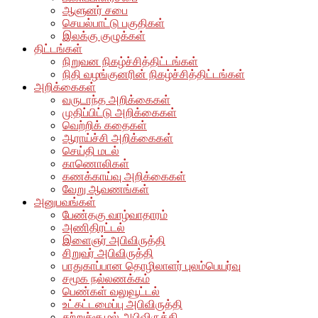
ஆளுனர் சபை
செயல்பாட்டு பகுதிகள்
இலக்கு குழுக்கள்
திட்டங்கள்
நிறுவன நிகழ்ச்சித்திட்டங்கள்
நிதி வழங்குனரின் நிகழ்ச்சித்திட்டங்கள்
அறிக்கைகள்
வருடாந்த அறிக்கைகள்
முதிப்பிட்டு அறிக்கைகள்
வெற்றிக் கதைகள்
ஆராய்ச்சி அறிக்கைகள்
செய்தி மடல்
காணொலிகள்
கணக்காய்வு அறிக்கைகள்
வேறு ஆவணங்கள்
அனுபவங்கள்
பேண்தகு வாழ்வாதாரம்
அணிதிரட்டல்
இளைஞர் அபிவிருத்தி
சிறுவர் அபிவிருத்தி
பாதுகாப்பான தொழிலாளர் புலம்பெயர்வு
சமூக நல்லணக்கம்
பெண்கள் வலுவூட்டல்
உட்கட்டமைப்பு அபிவிருத்தி
சுற்றுச்சூழல் அபிவிருத்தி