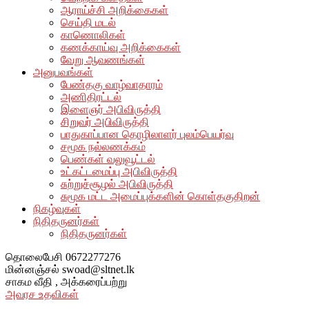
ஆராய்ச்சி அறிக்கைகள்
செய்தி மடல்
காணொலிகள்
கணக்காய்வு அறிக்கைகள்
வேறு ஆவணங்கள்
அனுபவங்கள்
பேண்தகு வாழ்வாதாரம்
அணிதிரட்டல்
இளைஞர் அபிவிருத்தி
சிறுவர் அபிவிருத்தி
பாதுகாப்பான தொழிலாளர் புலம்பெயர்வு
சமூக நல்லணக்கம்
பெண்கள் வலுவூட்டல்
உட்கட்டமைப்பு அபிவிருத்தி
சுற்றுச்சூழல் அபிவிருத்தி
சுமூக மட்ட அமைப்புக்களின் கொள்தகுதிறன்
நிகழ்வுகள்
நிதிதருனர்கள்
நிதிதருனர்கள்
தொலைபேசி
0672277276
மின்னஞ்சல்
swoad@sltnet.lk
சாகம வீதி ,
அக்கரைப்பற்று
அவரச உதவிகள்