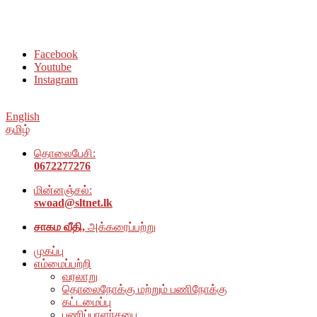
சமூக நல அமைப்பு அம்பாறை மாவட்டம் இணையதளத்திற்கு
வரவேற்கிறோம்
Facebook
Youtube
Instagram
English
தமிழ்
தொலைபேசி:
0672277276
மின்னஞ்சல்:
swoad@sltnet.lk
சாகம வீதி,
அக்கரைப்பற்று
முகப்பு
எம்மைப்பற்றி
வரலாறு
தொலைநோக்கு மற்றும் பணிநோக்கு
கட்டமைப்பு
பணிப்பாளர்சபை