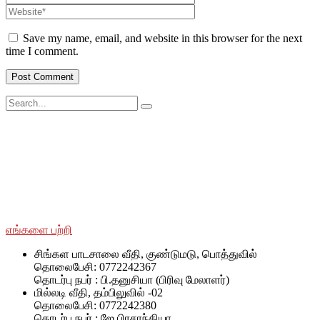
Save my name, email, and website in this browser for the next
time I comment.
சமூக ரீதியாகவும் பொருளாதார ரீதியாகவும் பின்தங்கிய மற்றும்
மோதலில் பாதிக்கப்பட்ட சமூகங்களுடன் அவர்களின் இனம்,
பாலினம், வயது மற்றும் மதம் மற்றும் அரசியல் அடையாளத்தைப்
பொருட்படுத்தாமல் SWOAD தொடர்ந்து பணியாற்றும், மேலும்
அவர்களின் வாழ்க்கைத் தரத்தை மேலும் மேம்படுத்துவதற்கும்
நிலைநிறுத்துவதற்கும் அவர்களுக்கு உதவ உதவும்.
எங்களை பற்றி
சிங்கள பாடசாலை வீதி, குண்டுமடு, பொத்துவில்
தொலைபேசி: 0772242367
தொடர்பு நபர் : பி.தனுசியா (பிரிவு மேலாளர்)
மில்லடி வீதி, தம்பிலுவில் -02
தொலைபேசி: 0772242380
தொடர்பு நபர் : ஜே.பிரசாந்தியா