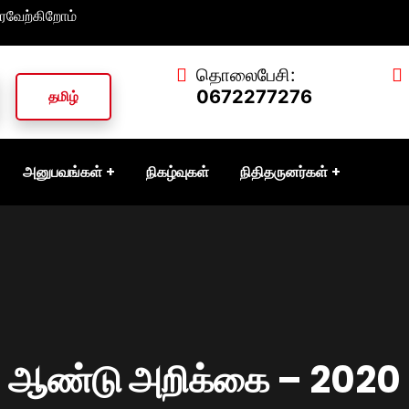
ரவேற்கிறோம்
தொலைபேசி:
0672277276
தமிழ்
அனுபவங்கள்
நிகழ்வுகள்
நிதிதருனர்கள்
ஆண்டு அறிக்கை – 2020