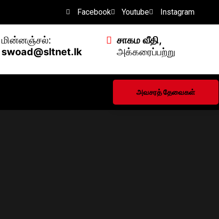
Facebook
Youtube
Instagram
மின்னஞ்சல்:
சாகம வீதி,
swoad@sltnet.lk
அக்கரைப்பற்று
அவசரத் தேவைகள்