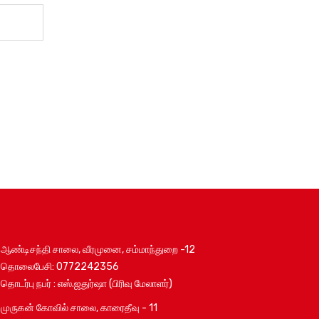
ஆண்டிசந்தி சாலை, வீரமுனை, சம்மாந்துறை -12
தொலைபேசி: 0772242356
தொடர்பு நபர் : எஸ்.ஜதுர்ஷா (பிரிவு மேலாளர்)
முருகன் கோவில் சாலை, காரைதீவு - 11