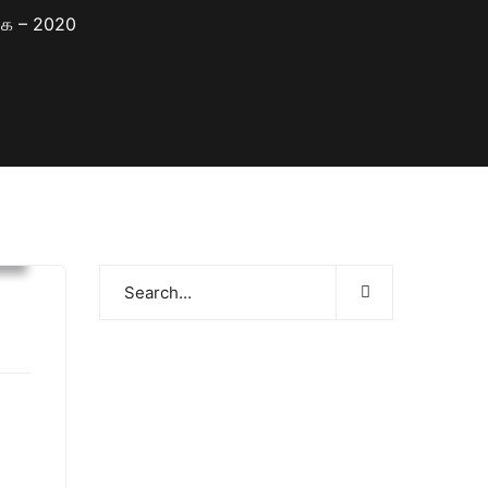
ை – 2020
்