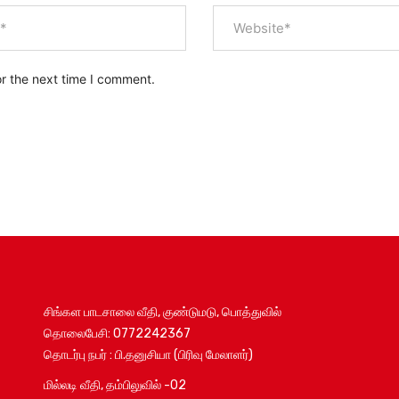
or the next time I comment.
சிங்கள பாடசாலை வீதி, குண்டுமடு, பொத்துவில்
தொலைபேசி: 0772242367
தொடர்பு நபர் : பி.தனுசியா (பிரிவு மேலாளர்)
மில்லடி வீதி, தம்பிலுவில் -02