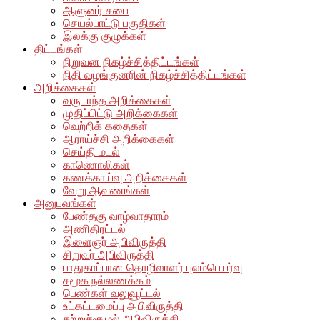
ஆளுனர் சபை
செயல்பாட்டு பகுதிகள்
இலக்கு குழுக்கள்
திட்டங்கள்
நிறுவன நிகழ்ச்சித்திட்டங்கள்
நிதி வழங்குனரின் நிகழ்ச்சித்திட்டங்கள்
அறிக்கைகள்
வருடாந்த அறிக்கைகள்
முதிப்பிட்டு அறிக்கைகள்
வெற்றிக் கதைகள்
ஆராய்ச்சி அறிக்கைகள்
செய்தி மடல்
காணொலிகள்
கணக்காய்வு அறிக்கைகள்
வேறு ஆவணங்கள்
அனுபவங்கள்
பேண்தகு வாழ்வாதாரம்
அணிதிரட்டல்
இளைஞர் அபிவிருத்தி
சிறுவர் அபிவிருத்தி
பாதுகாப்பான தொழிலாளர் புலம்பெயர்வு
சமூக நல்லணக்கம்
பெண்கள் வலுவூட்டல்
உட்கட்டமைப்பு அபிவிருத்தி
சுற்றுச்சூழல் அபிவிருத்தி