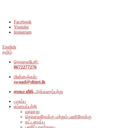
சமூக நல அமைப்பு அம்பாறை மாவட்டம் இணையதளத்திற்கு
வரவேற்கிறோம்
Facebook
Youtube
Instagram
English
தமிழ்
தொலைபேசி:
0672277276
மின்னஞ்சல்:
swoad@sltnet.lk
சாகம வீதி,
அக்கரைப்பற்று
முகப்பு
எம்மைப்பற்றி
வரலாறு
தொலைநோக்கு மற்றும் பணிநோக்கு
கட்டமைப்பு
பணிப்பாளர்சபை