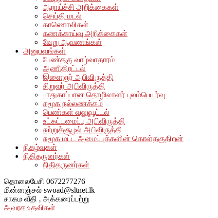
ஆராய்ச்சி அறிக்கைகள்
செய்தி மடல்
காணொலிகள்
கணக்காய்வு அறிக்கைகள்
வேறு ஆவணங்கள்
அனுபவங்கள்
பேண்தகு வாழ்வாதாரம்
அணிதிரட்டல்
இளைஞர் அபிவிருத்தி
சிறுவர் அபிவிருத்தி
பாதுகாப்பான தொழிலாளர் புலம்பெயர்வு
சமூக நல்லணக்கம்
பெண்கள் வலுவூட்டல்
உட்கட்டமைப்பு அபிவிருத்தி
சுற்றுச்சூழல் அபிவிருத்தி
சுமூக மட்ட அமைப்புக்களின் கொள்தகுதிறன்
நிகழ்வுகள்
நிதிதருனர்கள்
நிதிதருனர்கள்
தொலைபேசி
0672277276
மின்னஞ்சல்
swoad@sltnet.lk
சாகம வீதி ,
அக்கரைப்பற்று
அவரச உதவிகள்